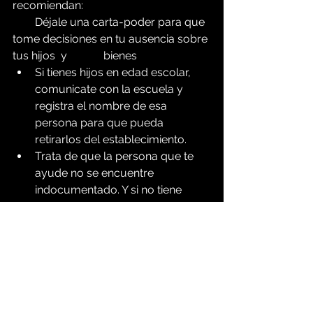
recomiendan:
        Déjale una carta-poder para que 
tome decisiones en tu ausencia sobre 
tus hijos  y             bienes 
Si tienes hijos en edad escolar, 
comunicate con la escuela y 
registra el nombre de esa 
persona para que pueda 
retirarlos del establecimiento.
Trata de que la persona que te 
ayude no se encuentre 
indocumentado. Y si no tiene 
documentos de estadía legal, 
que no tenga contactos con el 
servicio de inmigración.
         SI LA REDADA ES EN TU 
TRABAJO
No olvides que tienes derechos