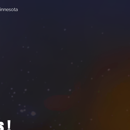
innesota
 !