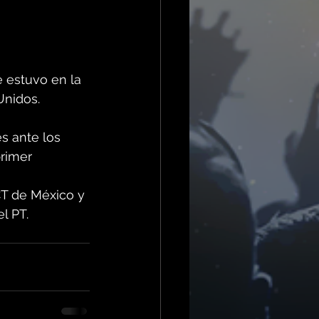
e estuvo en la 
Unidos.
s ante los 
rimer 
CT de México y 
l PT.