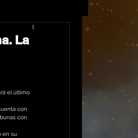
a. La
ará el último 
cuenta con 
ibunas con 
 en su 