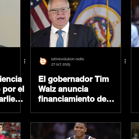
cerles
l" a los
latinevolution radio
27 oct 2025
iencia
El gobernador Tim
 por el
Walz anuncia
rlie
financiamiento de
emergencia para
bancos de alimentos
en el estado