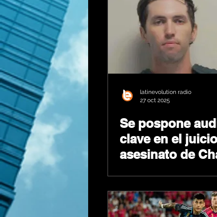
prometiendo "ha
la vida más difíci
agentes.
latinevolution radio
27 oct 2025
Se pospone aud
clave en el juicio
asesinato de Cha
Kirk