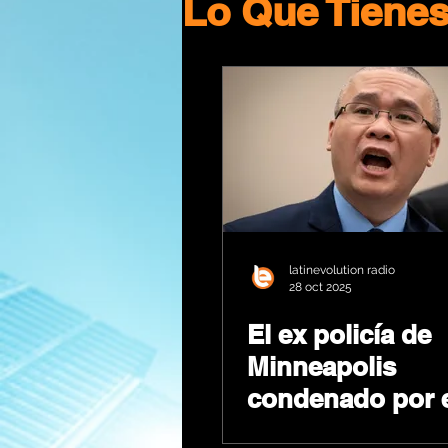
Lo Que Tiene
latinevolution radio
28 oct 2025
El ex policía de
Minneapolis
condenado por 
asesinato de Ge