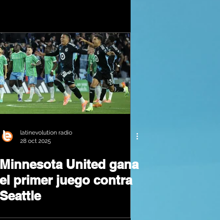
latinevolution radio
28 oct 2025
Minnesota United gana
el primer juego contra
Seattle