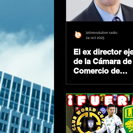
latinevolution radio
24 oct 2025
El ex director ej
de la Cámara de
Comercio de
Minneapolis rob
dinero de las
recompensas
destinadas a cr
sin resolver.