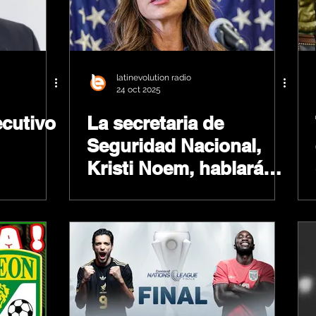
latinevolution radio
24 oct 2025
ecutivo
La secretaria de
Seguridad Nacional,
Kristi Noem, hablará
ó el
sobre la "aplicación de
las leyes de
inmigración" en las
ímenes
Ciudades Gemelas.