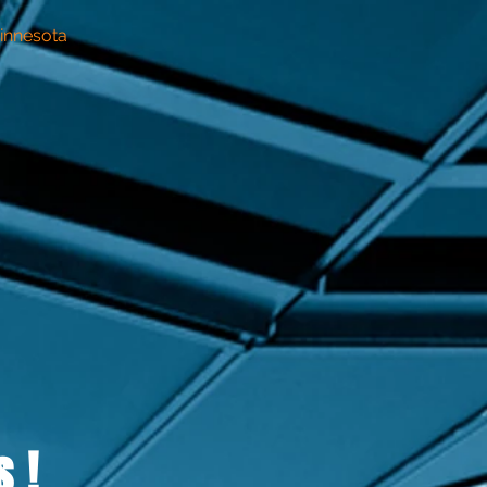
innesota
 !