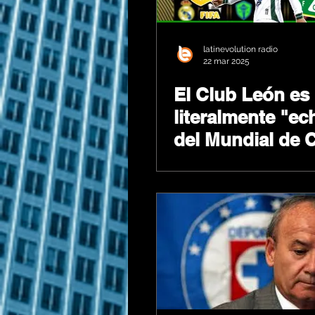
latinevolution radio
22 mar 2025
El Club León es
literalmente "e
del Mundial de 
de la FIFA 2025