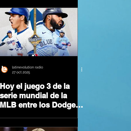
latinevolution radio
27 oct 2025
Hoy el juego 3 de la
serie mundial de la
MLB entre los Dodgers
de Los Angeles y los
Azulejos de Toronto