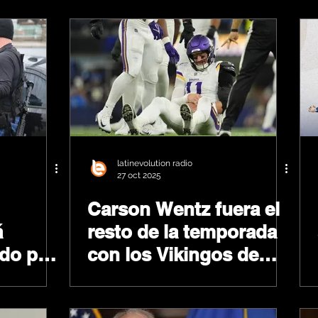
nto de
bertad.
latinevolution radio
27 oct 2025
Carson Wentz fuera el
á
resto de la temporada
ado por
con los Vikingos de
tes de
Minnesota