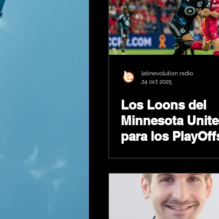
latinevolution radio
24 oct 2025
Los Loons del
Minnesota Unite
para los PlayOff
MLS