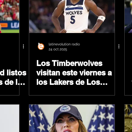
latinevolution radio
24 oct 2025
Los Timberwolves
d listos
visitan este viernes a
s de la
los Lakers de Los
Angeles en su segundo
juego de la temporada.