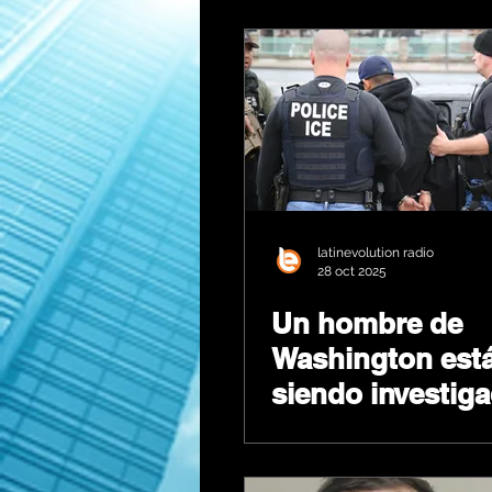
Floyd está a pu
ser puesto en li
latinevolution radio
28 oct 2025
Un hombre de
Washington est
siendo investig
amenazar a agen
ICE en internet,