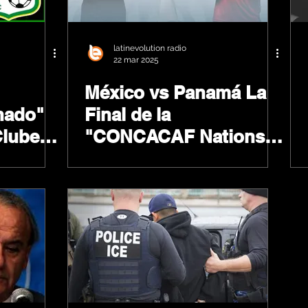
latinevolution radio
22 mar 2025
México vs Panamá La
chado"
Final de la
Clubes
"CONCACAF Nations
League 2025"