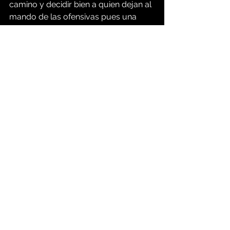
camino y decidir bien a quien dejan al 
mando de las ofensivas pues una 
derrota más los pondrá en serios 
aprietos en sus aspiraciones de Play-
Offs pues las últimas dos derrotas 
combinado con las tres más 
recientes victorias de Green Bay han 
complicado su boleto como 
"comodín" de la Conferencia Nacional
Ver todo
Entradas recientes