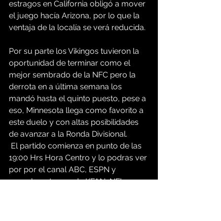
estragos en California obligó a mover 
el juego hacía Arizona, por lo que la 
ventaja de la localía se verá reducida.
Por su parte los Vikingos tuvieron la 
oportunidad de terminar como el 
mejor sembrado de la NFC pero la 
derrota en a última semana los 
mandó hasta el quinto puesto, pese a 
eso, Minnesota llega como favorito a 
este duelo y con altas posibilidades 
de avanzar a la Ronda Divisional.
 El partido comienza en punto de las 
19:00 Hrs Hora Centro y lo podras ver 
por por el canal ABC, ESPN y 
escuchar atravez de KFAN, NFL+, 
Vikings App y en español e travez de 
NFL+, Vikings App, El Rey 94.9FM y 
630 AM y en 
www.tico-