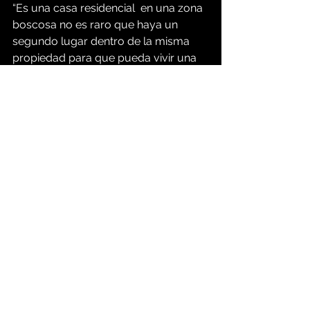
“Es una casa residencial  en una zona 
boscosa no es raro que haya un 
segundo lugar dentro de la misma 
propiedad para que pueda vivir una 
familia" señaló el sheriff del condado 
Waller, Troy Guidry.
Los investigadores indicaron que el 
hombre aparentemente utilizo un 
cuchillo de cocina para asesinar a su 
esposa.
Fue "grotesca" la escena hallada en la 
vivienda el cuerpo de la 
nicaraguence estaba parcialmente 
demembrado y todo alrededor lleno 
de sangre indicó el sheriff Guidry, 
durante una conferencia de prensa.
Dicus continúa recluido en una cárcel 
del condado Waller.